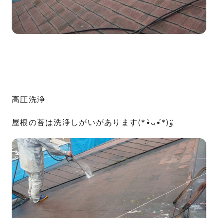
高圧洗浄
屋根の苔は洗浄しがいがあります(*•̀ᴗ•́*)و ̑̑